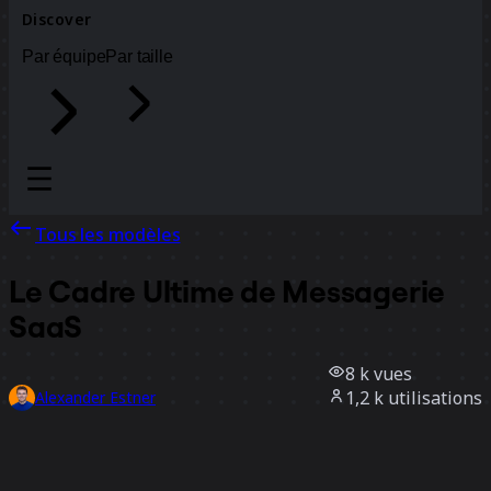
Discover
Par équipe
Par taille
Tous les modèles
Le Cadre Ultime de Messagerie
SaaS
8 k
vues
1,2 k
utilisations
Alexander Estner
101
likes
Utiliser ce modèle