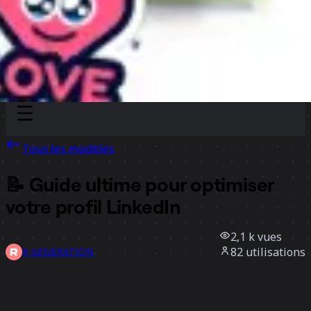
Discover
Par équipe
Par taille
Tous les modèles
📝 Guide ultime pour optimiser
votre profil LinkedIn
2,1 k
vues
82
utilisations
R GENERATION
24
likes
Utiliser ce modèle