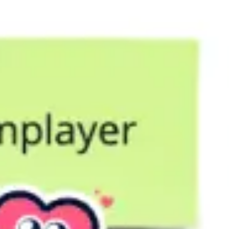
Wireframing et prototypage