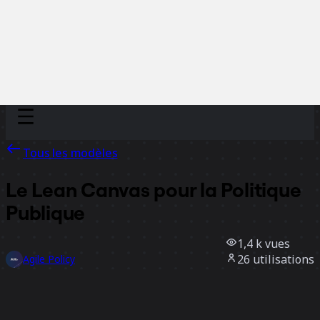
Discover
Par équipe
Par taille
Tous les modèles
Le Lean Canvas pour la Politique
Publique
1,4 k
vues
26
utilisations
Agile Policy
12
likes
Utiliser ce modèle