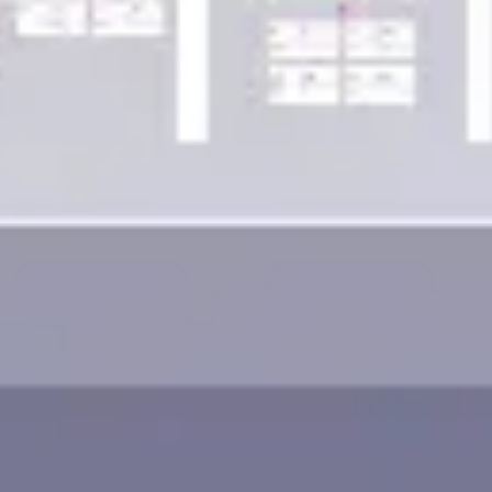
Wireframing et prototypage