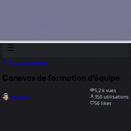
Discover
Par équipe
Par taille
Tous les modèles
Canevas de formation d’équipe
5,2 k
vues
350
utilisations
Sam Yeats
56
likes
Utiliser ce modèle