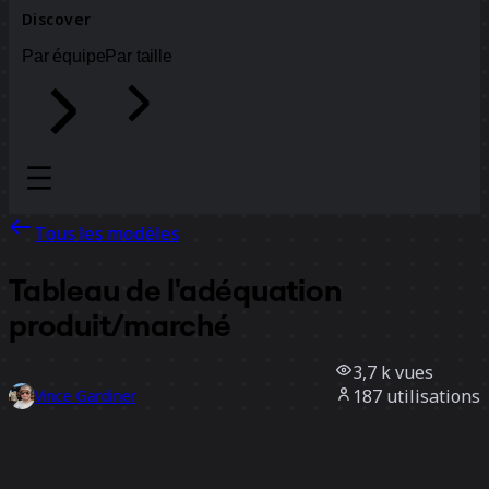
Discover
Par équipe
Par taille
Tous les modèles
Tableau de l'adéquation
produit/marché
3,7 k
vues
187
utilisations
Vince Gardiner
33
likes
Utiliser ce modèle