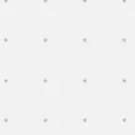
Miroverse
Modèles
Pour vous
Accélération par l’IA
Par cas d’utilisation