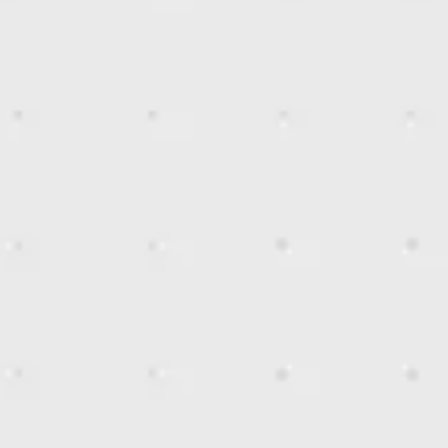
Wireframing et prototypage