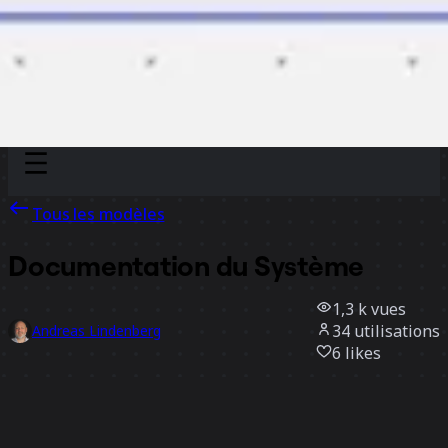
Discover
Par équipe
Par taille
Tous les modèles
Documentation du Système
1,3 k
vues
34
utilisations
Andreas Lindenberg
6
likes
Utiliser ce modèle