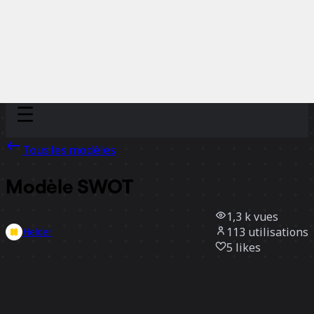
Discover
Par équipe
Par taille
Tous les modèles
Modèle SWOT
1,3 k
vues
113
utilisations
Helder
5
likes
Utiliser ce modèle