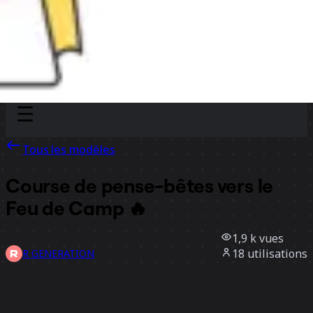
Discover
Par équipe
Par taille
Tous les modèles
Course de pense-bêtes vers le
Feu de Camp 🔥
1,9 k
vues
18
utilisations
R GENERATION
6
likes
Utiliser ce modèle