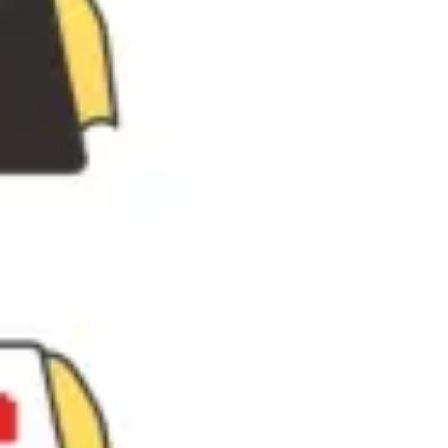
Wireframing et prototypage