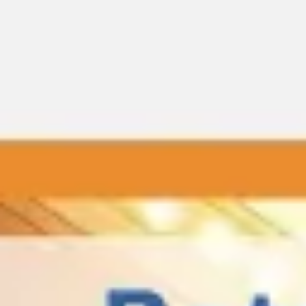
Miroverse
Modèles
Pour vous
Accélération par l’IA
Par cas d’utilisation