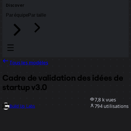
Discover
Par équipe
Par taille
Tous les modèles
Cadre de validation des idées de
startup v3.0
7,8 k
vues
794
utilisations
Build Up Labs
165
likes
Utiliser ce modèle