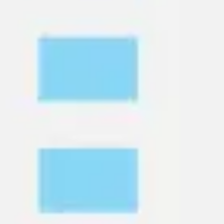
Wireframing et prototypage