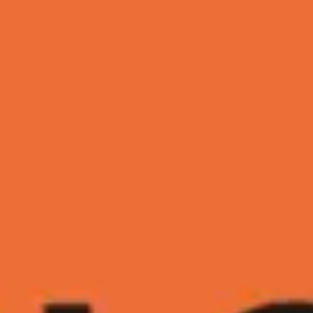
Miroverse
Modèles
Pour vous
Accélération par l’IA
Par cas d’utilisation