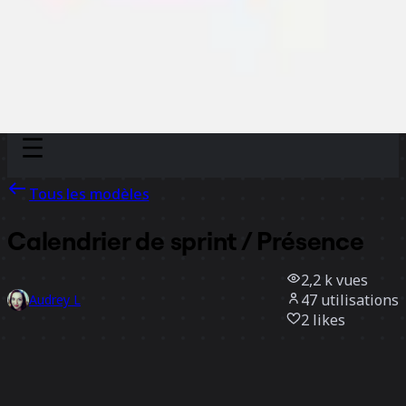
Discover
Par équipe
Par taille
Tous les modèles
Calendrier de sprint / Présence
2,2 k
vues
47
utilisations
Audrey L
2
likes
Utiliser ce modèle