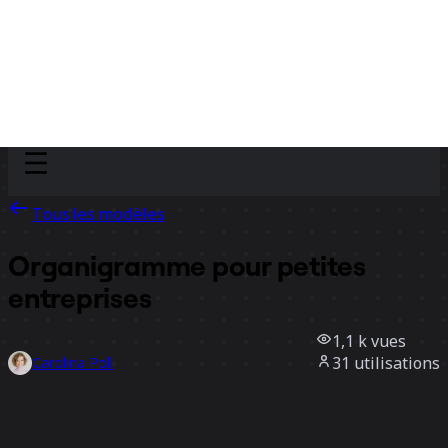
Discover
Par équipe
Par taille
Tous les modèles
Organigramme pour petites
entreprises
1,1 k
vues
31
utilisations
Carolina Poll
2
likes
Utiliser ce modèle