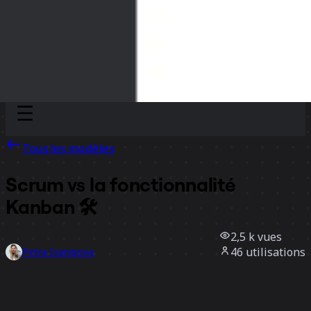
Discover
Par équipe
Par taille
Tous les modèles
Scrum vs la fonctionnalité
Kanban 🛠️
2,5 k
vues
46
utilisations
Petra Ivanigova
11
likes
Utiliser ce modèle