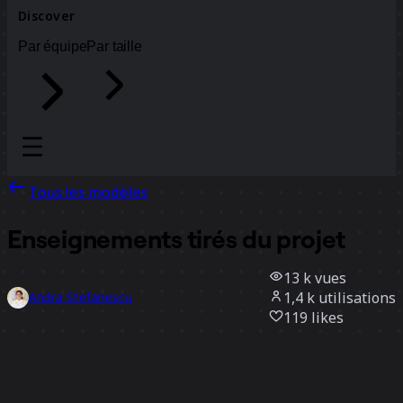
Discover
Par équipe
Par taille
Tous les modèles
Enseignements tirés du projet
13 k
vues
1,4 k
utilisations
Andra Stefanescu
119
likes
Utiliser ce modèle