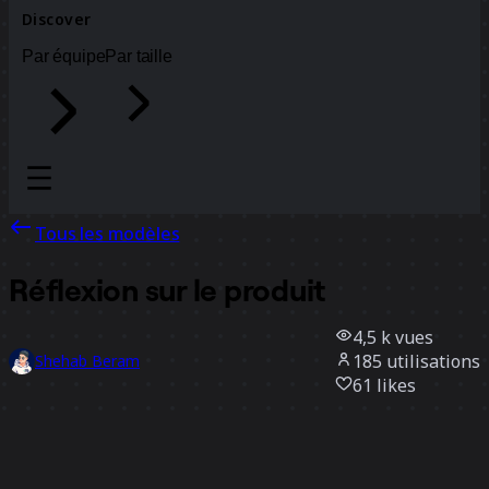
Discover
Par équipe
Par taille
Tous les modèles
Réflexion sur le produit
4,5 k
vues
185
utilisations
Shehab Beram
61
likes
Utiliser ce modèle