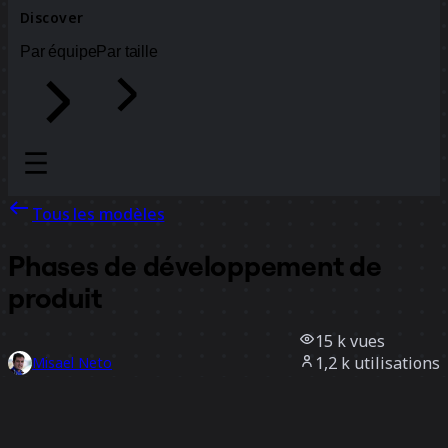
Discover
Par équipe
Par taille
Tous les modèles
Phases de développement de
produit
15 k
vues
1,2 k
utilisations
Misael Neto
378
likes
Utiliser ce modèle