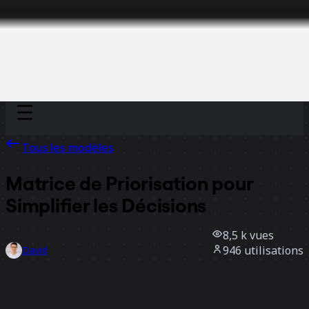
Discover
Par équipe
Par taille
Tous les modèles
Matrice de Priorisation pour
Simplifier les Décisions
8,5 k
vues
946
utilisations
David
165
likes
Utiliser ce modèle