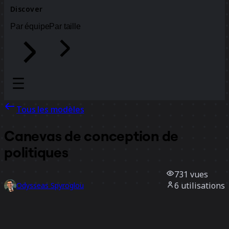
Discover
Par équipe
Par taille
Tous les modèles
Canevas de conception de
politiques
731
vues
6
utilisations
Odysseas Spyroglou
1
likes
Utiliser ce modèle