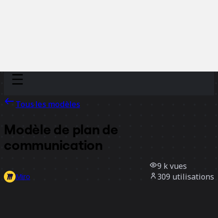
Discover
Par équipe
Par taille
Tous les modèles
Modèle de plan de
communication
9 k
vues
309
utilisations
Miro
4
likes
Utiliser ce modèle