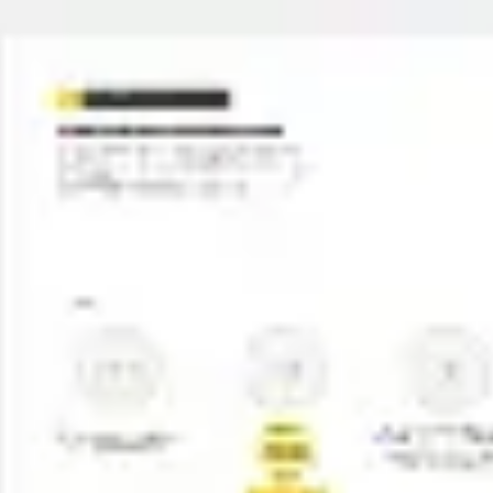
Miroverse
Modèles
Pour vous
Accélération par l’IA
Par cas d’utilisation