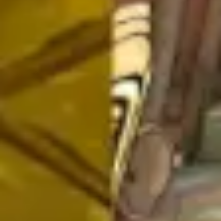
Wireframing et prototypage