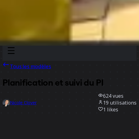
Discover
Par équipe
Par taille
Tous les modèles
Planification et suivi du PI
624
vues
19
utilisations
Nicole Clover
1
likes
Utiliser ce modèle