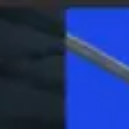
Miroverse
Modèles
Pour vous
Accélération par l’IA
Par cas d’utilisation