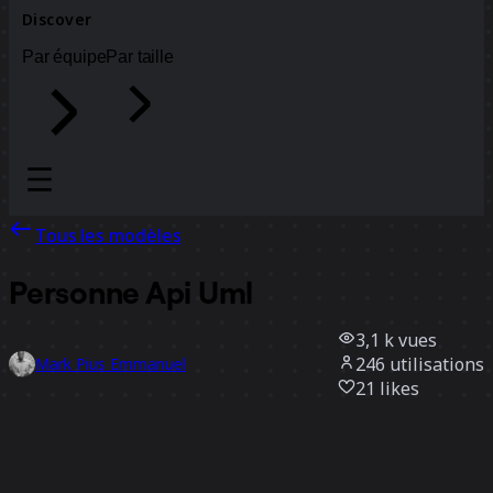
Discover
Par équipe
Par taille
Tous les modèles
Personne Api Uml
3,1 k
vues
246
utilisations
Mark Pius Emmanuel
21
likes
Utiliser ce modèle