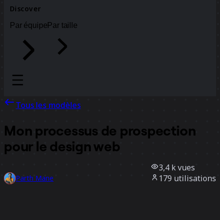
Discover
Par équipe
Par taille
Tous les modèles
Mon processus de prospection
pour le design web
3,4 k
vues
179
utilisations
Parth Mane
47
likes
Utiliser ce modèle