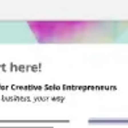
Miroverse
Modèles
Pour vous
Accélération par l’IA
Par cas d’utilisation