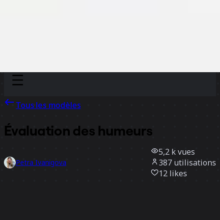
Discover
Par équipe
Par taille
Tous les modèles
Évaluation des humeurs
5,2 k
vues
387
utilisations
Petra Ivanigova
12
likes
Utiliser ce modèle