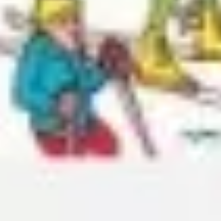
Wireframing et prototypage