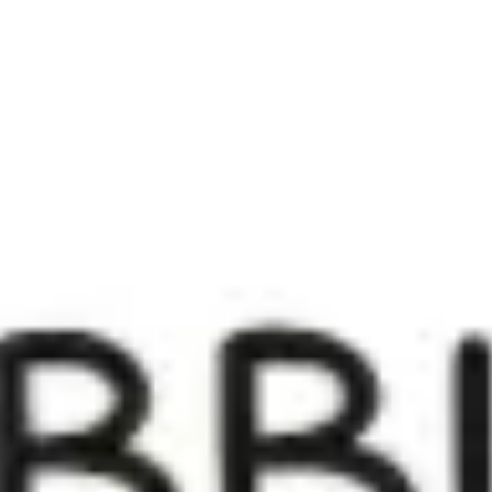
Miroverse
Modèles
Pour vous
Accélération par l’IA
Par cas d’utilisation