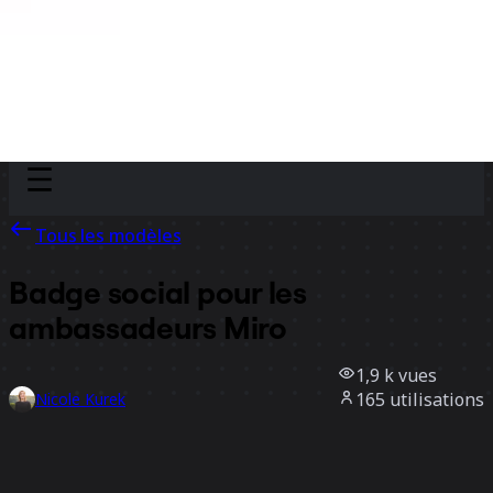
Discover
Par équipe
Par taille
Tous les modèles
Badge social pour les
ambassadeurs Miro
1,9 k
vues
165
utilisations
Nicole Kurek
13
likes
Utiliser ce modèle