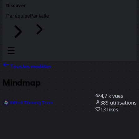
Discover
Par équipe
Par taille
Tous les modèles
Mindmap
4,7 k
vues
389
utilisations
Kitted Thinking Tools
13
likes
Utiliser ce modèle