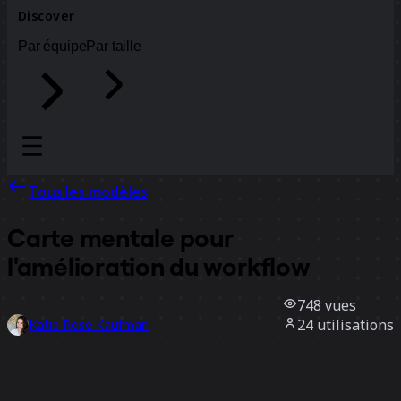
Discover
Par équipe
Par taille
Tous les modèles
Carte mentale pour
l'amélioration du workflow
748
vues
24
utilisations
Katie Rose Kaufman
3
likes
Utiliser ce modèle