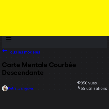
Discover
Par équipe
Par taille
Tous les modèles
Carte Mentale Courbée
Descendante
950
vues
55
utilisations
Petra Ivanigova
0
likes
Utiliser ce modèle