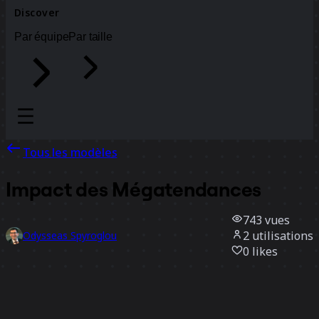
Discover
Par équipe
Par taille
Tous les modèles
Impact des Mégatendances
743
vues
2
utilisations
Odysseas Spyroglou
0
likes
Utiliser ce modèle