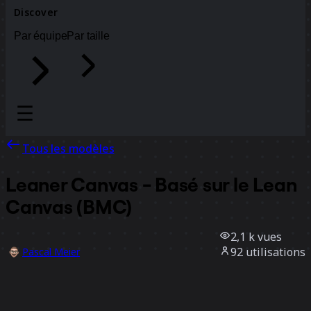
Discover
Par équipe
Par taille
Tous les modèles
Leaner Canvas - Basé sur le Lean
Canvas (BMC)
2,1 k
vues
92
utilisations
Pascal Meier
6
likes
Utiliser ce modèle