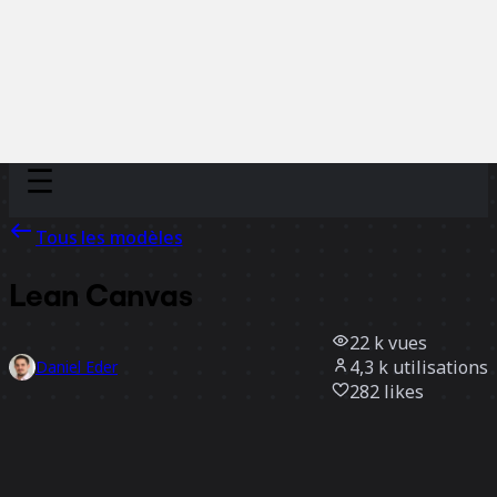
Discover
Par équipe
Par taille
Tous les modèles
Lean Canvas
22 k
vues
4,3 k
utilisations
Daniel Eder
282
likes
Utiliser ce modèle