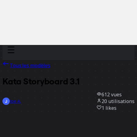
Discover
Par équipe
Par taille
Tous les modèles
Kata Storyboard 3.1
612
vues
20
utilisations
Joe A.
1
likes
Utiliser ce modèle