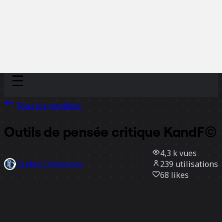
Discover
Par équipe
Par taille
Tous les modèles
Outils de pensée critique KandF©
4,3 k
vues
239
utilisations
Thinking Dimensions
68
likes
Utiliser ce modèle