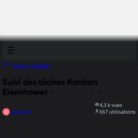
Discover
Par équipe
Par taille
Tous les modèles
Suivi des tâches Kanban
Eisenhower
4,3 k
vues
567
utilisations
Ghislain KS
57
likes
Utiliser ce modèle