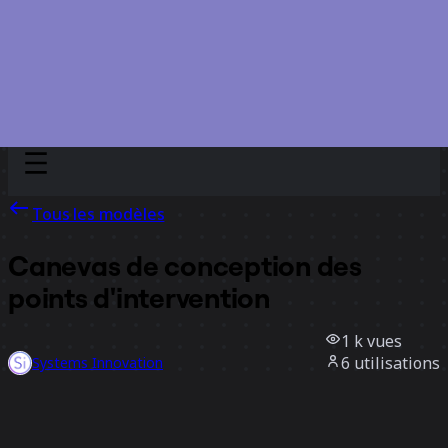
Discover
Par équipe
Par taille
Tous les modèles
Canevas de conception des
points d'intervention
1 k
vues
6
utilisations
Systems Innovation
3
likes
Utiliser ce modèle