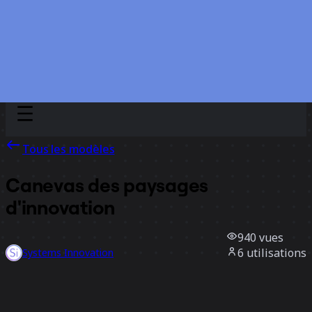
Discover
Par équipe
Par taille
Tous les modèles
Canevas des paysages
d'innovation
940
vues
6
utilisations
Systems Innovation
1
likes
Utiliser ce modèle