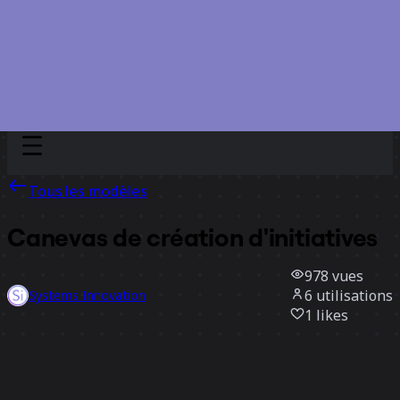
Discover
Par équipe
Par taille
Tous les modèles
Canevas de création d'initiatives
978
vues
6
utilisations
Systems Innovation
1
likes
Utiliser ce modèle