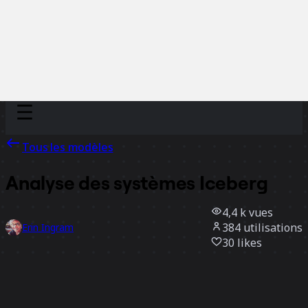
Discover
Par équipe
Par taille
Tous les modèles
Analyse des systèmes Iceberg
4,4 k
vues
384
utilisations
Erin Ingram
30
likes
Utiliser ce modèle