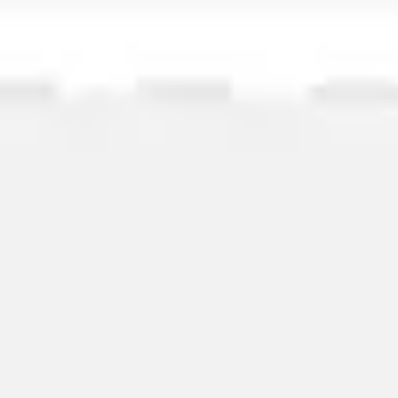
Wireframing et prototypage