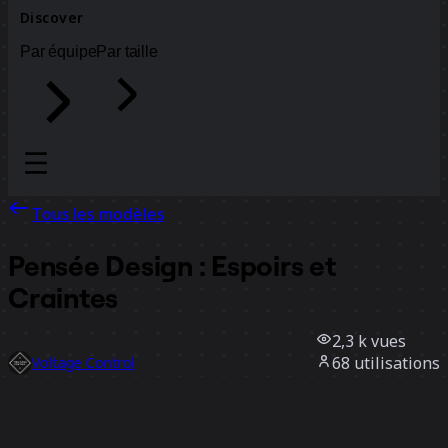
Discover
Par équipe
Par taille
Tous les modèles
Pensée Design : Espoirs et
Craintes
2,3 k
vues
68
utilisations
Voltage Control
14
likes
Utiliser ce modèle