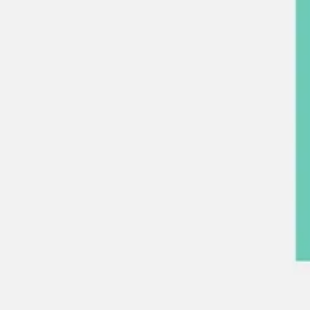
Wireframing et prototypage