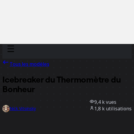
Discover
Par équipe
Par taille
Tous les modèles
Icebreaker du Thermomètre du
Bonheur
9,4 k
vues
1,8 k
utilisations
Nick Vitsinsky
114
likes
Utiliser ce modèle