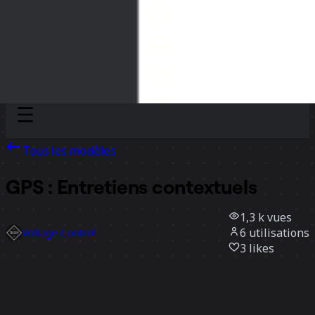
Discover
Par équipe
Par taille
Tous les modèles
GPS : Entretiens contextuels
1,3 k
vues
6
utilisations
Voltage Control
3
likes
Utiliser ce modèle