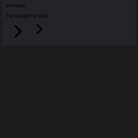
Discover
Par équipe
Par taille
Tous les modèles
Modèle de plan d'étage
3,7 k
vues
859
utilisations
Hanne Keiling
12
likes
Utiliser ce modèle