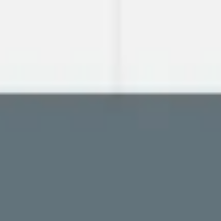
Miroverse
Modèles
Pour vous
Accélération par l’IA
Par cas d’utilisation