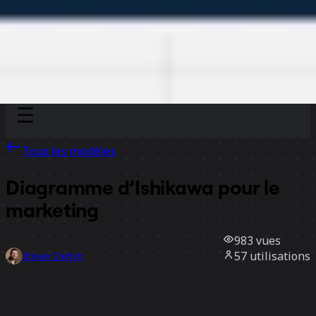
Discover
Par équipe
Par taille
Tous les modèles
Diagramme d’Ishikawa pour le
marketing
983
vues
57
utilisations
Erwan Derlyn
1
likes
Utiliser ce modèle