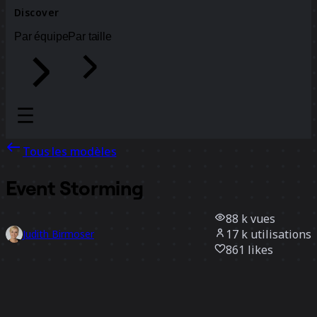
Discover
Par équipe
Par taille
Tous les modèles
Event Storming
88 k
vues
17 k
utilisations
Judith Birmoser
861
likes
Utiliser ce modèle