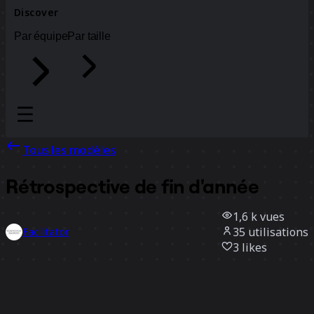
Discover
Par équipe
Par taille
Tous les modèles
Rétrospective de fin d'année
1,6 k
vues
35
utilisations
Facilitator
3
likes
Utiliser ce modèle