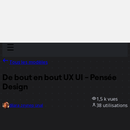
Discover
Par équipe
Par taille
Tous les modèles
De bout en bout UX UI - Pensée
Design
1,5 k
vues
38
utilisations
dilara zeynep ünal
13
likes
Utiliser ce modèle