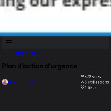
Discover
Par équipe
Par taille
Tous les modèles
Plan d’action d’urgence
572
vues
6
utilisations
Rizwan Khawaja
1
likes
Utiliser ce modèle