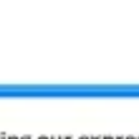
Wireframing et prototypage