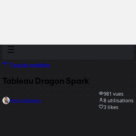
Discover
Par équipe
Par taille
Tous les modèles
Tableau Dragon Spark
981
vues
8
utilisations
Petra Ivanigova
3
likes
Utiliser ce modèle