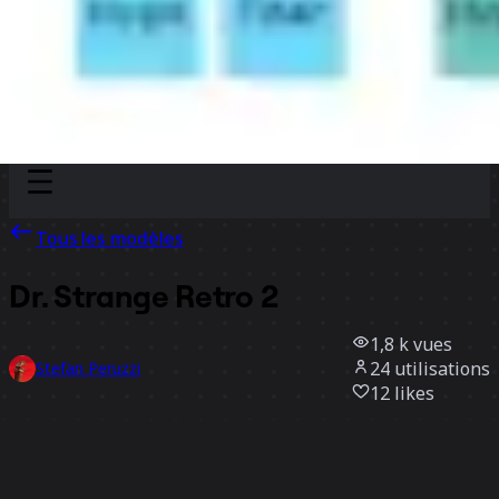
Discover
Par équipe
Par taille
Tous les modèles
Dr. Strange Retro 2
1,8 k
vues
24
utilisations
Stefan Peruzzi
12
likes
Utiliser ce modèle