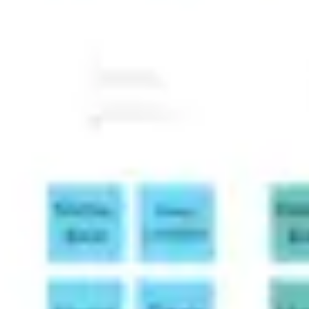
Wireframing et prototypage